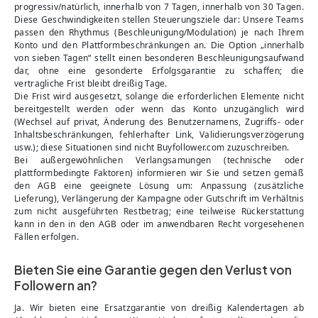
progressiv/natürlich, innerhalb von 7 Tagen, innerhalb von 30 Tagen.
Diese Geschwindigkeiten stellen Steuerungsziele dar: Unsere Teams
passen den Rhythmus (Beschleunigung/Modulation) je nach Ihrem
Konto und den Plattformbeschränkungen an. Die Option „innerhalb
von sieben Tagen“ stellt einen besonderen Beschleunigungsaufwand
dar, ohne eine gesonderte Erfolgsgarantie zu schaffen; die
vertragliche Frist bleibt dreißig Tage.
Die Frist wird ausgesetzt, solange die erforderlichen Elemente nicht
bereitgestellt werden oder wenn das Konto unzugänglich wird
(Wechsel auf privat, Änderung des Benutzernamens, Zugriffs- oder
Inhaltsbeschränkungen, fehlerhafter Link, Validierungsverzögerung
usw.); diese Situationen sind nicht Buyfollower.com zuzuschreiben.
Bei außergewöhnlichen Verlangsamungen (technische oder
plattformbedingte Faktoren) informieren wir Sie und setzen gemäß
den AGB eine geeignete Lösung um: Anpassung (zusätzliche
Lieferung), Verlängerung der Kampagne oder Gutschrift im Verhältnis
zum nicht ausgeführten Restbetrag; eine teilweise Rückerstattung
kann in den in den AGB oder im anwendbaren Recht vorgesehenen
Fällen erfolgen.
Bieten Sie eine Garantie gegen den Verlust von
Followern an?
Ja. Wir bieten eine Ersatzgarantie von dreißig Kalendertagen ab