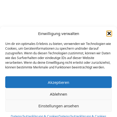
Einwilligung verwalten
Wenn Sie Fragen haben, zögern Sie nicht, uns per E-Mail an
assistance@buyfollower.de
zu kontaktieren.
Um dir ein optimales Erlebnis zu bieten, verwenden wir Technologien wie
Wir werden in keiner Weise von den verschiedenen sozialen
Cookies, um Geräteinformationen zu speichern und/oder darauf
zuzugreifen. Wenn du diesen Technologien zustimmst, können wir Daten
Netzwerken gebilligt oder gesponsert: Tiktok®, Youtube®,
wie das Surfverhalten oder eindeutige IDs auf dieser Website
Facebook®, Instagram®, Google®, Linkedin®.
verarbeiten. Wenn du deine Einwillligung nicht erteilst oder zurückziehst,
können bestimmte Merkmale und Funktionen beeinträchtigt werden.
Akzeptieren
Datenschutzerklärung & Cookies
Ablehnen
Impressum – AGB
Einstellungen ansehen
Datenschutzerklärung & Cookies
Datenschutzerklärung & Cookies