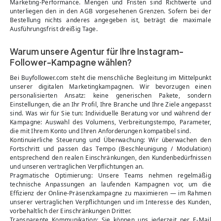
Marketing-Performance. Mengen und Fristen sind Richtwerte und
unterliegen den in den AGB vorgesehenen Grenzen. Sofern bei der
Bestellung nichts anderes angegeben ist, beträgt die maximale
Ausführungsfrist dreißig Tage.
Warum unsere Agentur für Ihre Instagram-
Follower-Kampagne wählen?
Bei Buyfollower.com steht die menschliche Begleitung im Mittelpunkt
unserer digitalen Marketingkampagnen. Wir bevorzugen einen
personalisierten Ansatz: keine generischen Pakete, sondern
Einstellungen, die an Ihr Profil, Ihre Branche und Ihre Ziele angepasst
sind. Was wir für Sie tun: Individuelle Beratung vor und während der
Kampagne: Auswahl des Volumens, Verbreitungstempo, Parameter,
die mit Ihrem Konto und Ihren Anforderungen kompatibel sind.
Kontinuierliche Steuerung und Überwachung: Wir überwachen den
Fortschritt und passen das Tempo (Beschleunigung / Modulation)
entsprechend den realen Einschränkungen, den Kundenbedürfnissen
und unseren vertraglichen Verpflichtungen an.
Pragmatische Optimierung: Unsere Teams nehmen regelmäßig
technische Anpassungen an laufenden Kampagnen vor, um die
Effizienz der Online-Präsenzkampagne zu maximieren — im Rahmen
unserer vertraglichen Verpflichtungen und im Interesse des Kunden,
vorbehaltlich der Einschränkungen Dritter.
Transparente Kommunikation: Sie können uns jederzeit per E-Mail