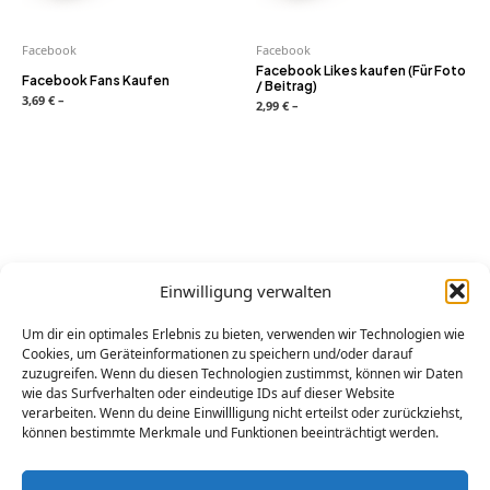
Facebook
Facebook
Facebook Likes kaufen (Für Foto
Facebook Fans Kaufen
/ Beitrag)
3,69
€
–
2,99
€
–
Einwilligung verwalten
Wenn Sie Fragen haben, zögern Sie nicht, uns per E-Mail an
assistance@buyfollower.de
zu kontaktieren.
Um dir ein optimales Erlebnis zu bieten, verwenden wir Technologien wie
Wir werden in keiner Weise von den verschiedenen sozialen
Cookies, um Geräteinformationen zu speichern und/oder darauf
zuzugreifen. Wenn du diesen Technologien zustimmst, können wir Daten
Netzwerken gebilligt oder gesponsert: Tiktok®, Youtube®,
wie das Surfverhalten oder eindeutige IDs auf dieser Website
Facebook®, Instagram®, Google®, Linkedin®.
verarbeiten. Wenn du deine Einwillligung nicht erteilst oder zurückziehst,
können bestimmte Merkmale und Funktionen beeinträchtigt werden.