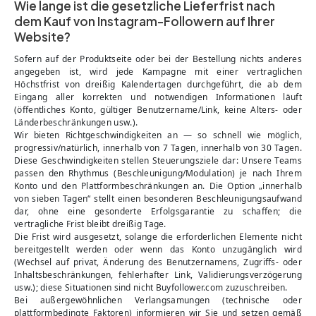
Wie lange ist die gesetzliche Lieferfrist nach
dem Kauf von Instagram-Followern auf Ihrer
Website?
Sofern auf der Produktseite oder bei der Bestellung nichts anderes
angegeben ist, wird jede Kampagne mit einer vertraglichen
Höchstfrist von dreißig Kalendertagen durchgeführt, die ab dem
Eingang aller korrekten und notwendigen Informationen läuft
(öffentliches Konto, gültiger Benutzername/Link, keine Alters- oder
Länderbeschränkungen usw.).
Wir bieten Richtgeschwindigkeiten an — so schnell wie möglich,
progressiv/natürlich, innerhalb von 7 Tagen, innerhalb von 30 Tagen.
Diese Geschwindigkeiten stellen Steuerungsziele dar: Unsere Teams
passen den Rhythmus (Beschleunigung/Modulation) je nach Ihrem
Konto und den Plattformbeschränkungen an. Die Option „innerhalb
von sieben Tagen“ stellt einen besonderen Beschleunigungsaufwand
dar, ohne eine gesonderte Erfolgsgarantie zu schaffen; die
vertragliche Frist bleibt dreißig Tage.
Die Frist wird ausgesetzt, solange die erforderlichen Elemente nicht
bereitgestellt werden oder wenn das Konto unzugänglich wird
(Wechsel auf privat, Änderung des Benutzernamens, Zugriffs- oder
Inhaltsbeschränkungen, fehlerhafter Link, Validierungsverzögerung
usw.); diese Situationen sind nicht Buyfollower.com zuzuschreiben.
Bei außergewöhnlichen Verlangsamungen (technische oder
plattformbedingte Faktoren) informieren wir Sie und setzen gemäß