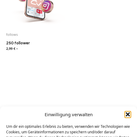
follows
250 follower
2,99
€
–
Einwilligung verwalten
Wenn Sie Fragen haben, zögern Sie nicht, uns per E-Mail an
assistance@buyfollower.de
zu kontaktieren.
Um dir ein optimales Erlebnis zu bieten, verwenden wir Technologien wie
Wir werden in keiner Weise von den verschiedenen sozialen
Cookies, um Geräteinformationen zu speichern und/oder darauf