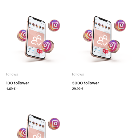
follows
follows
100 follower
5000 follower
1,69
€
–
29,99
€