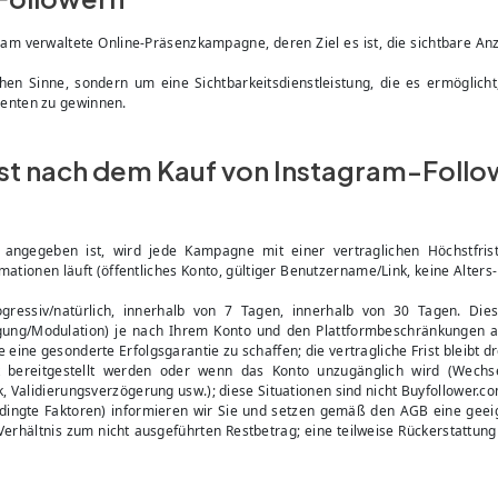
eam verwaltete Online-Präsenzkampagne, deren Ziel es ist, die sichtbare A
hen Sinne, sondern um eine Sichtbarkeitsdienstleistung, die es ermöglich
nenten zu gewinnen.
rist nach dem Kauf von Instagram-Follo
 angegeben ist, wird jede Kampagne mit einer vertraglichen Höchstfris
mationen läuft (öffentliches Konto, gültiger Benutzername/Link, keine Alte
gressiv/natürlich, innerhalb von 7 Tagen, innerhalb von 30 Tagen. Dies
ung/Modulation) je nach Ihrem Konto und den Plattformbeschränkungen an
ine gesonderte Erfolgsgarantie zu schaffen; die vertragliche Frist bleibt dr
ht bereitgestellt werden oder wenn das Konto unzugänglich wird (Wechs
, Validierungsverzögerung usw.); diese Situationen sind nicht Buyfollower.c
dingte Faktoren) informieren wir Sie und setzen gemäß den AGB eine gee
Verhältnis zum nicht ausgeführten Restbetrag; eine teilweise Rückerstattun