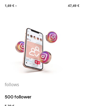
1,69
€
–
47,49
€
follows
500 follower
5,39
€
–