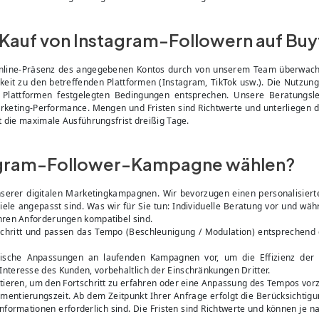
 Kauf von Instagram-Followern auf Bu
r Online-Präsenz des angegebenen Kontos durch von unserem Team überwa
keit zu den betreffenden Plattformen (Instagram, TikTok usw.). Die Nutzung 
Plattformen festgelegten Bedingungen entsprechen. Unsere Beratungsle
rketing-Performance. Mengen und Fristen sind Richtwerte und unterliegen
t die maximale Ausführungsfrist dreißig Tage.
tagram-Follower-Kampagne wählen?
nserer digitalen Marketingkampagnen. Wir bevorzugen einen personalisiert
 Ziele angepasst sind. Was wir für Sie tun: Individuelle Beratung vor und 
hren Anforderungen kompatibel sind.
chritt und passen das Tempo (Beschleunigung / Modulation) entsprechend 
ische Anpassungen an laufenden Kampagnen vor, um die Effizienz der
nteresse des Kunden, vorbehaltlich der Einschränkungen Dritter.
tieren, um den Fortschritt zu erfahren oder eine Anpassung des Tempos vor
mentierungszeit. Ab dem Zeitpunkt Ihrer Anfrage erfolgt die Berücksichtigu
nformationen erforderlich sind. Die Fristen sind Richtwerte und können je 