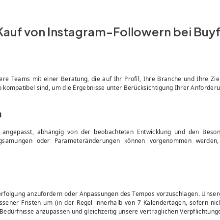
n Kauf von Instagram-Followern bei Bu
Teams mit einer Beratung, die auf Ihr Profil, Ihre Branche und Ihre Ziel
 kompatibel sind, um die Ergebnisse unter Berücksichtigung Ihrer Anforder
n
ngepasst, abhängig von der beobachteten Entwicklung und den Besond
langsamungen oder Parameteränderungen können vorgenommen werden,
hverfolgung anzufordern oder Anpassungen des Tempos vorzuschlagen. Unser
sener Fristen um (in der Regel innerhalb von 7 Kalendertagen, sofern ni
Bedürfnisse anzupassen und gleichzeitig unsere vertraglichen Verpflichtung