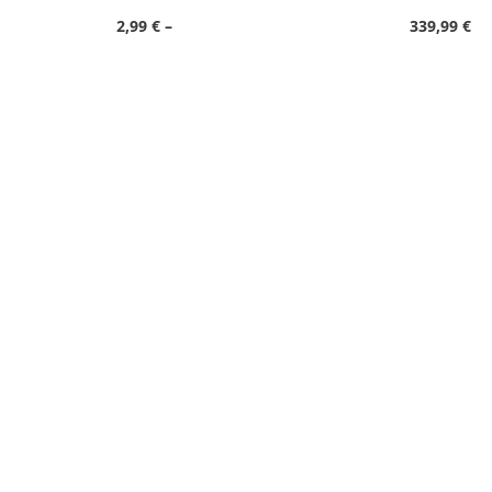
2,99
€
–
339,99
€