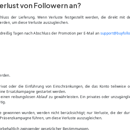
erlust von Followern an?
chluss der Lieferung. Wenn Verluste festgestellt werden, die direkt mit
den, um diese Verluste auszugleichen.
dreißig Tagen nach Abschluss der Promotion per E-Mail an
support@buyfoll
erden.
at oder die Einführung von Einschränkungen, die das Konto teilweise od
keine Ersatzkampagne gestartet werden.
nen reibungslosen Ablauf zu gewährleisten. Ein privates oder unzugängli
tig.
ne gewonnen wurden, werden nicht berücksichtigt; nur Verluste, die der du
Präsenzkampagne führen, um diese Verluste auszugleichen.
orbehaltlich zwingender gesetzlicher Bestimmungen.