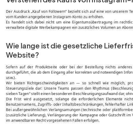
Der Ausdruck „Kauf von Followern“ bezieht sich auf eine von unserem T
vom Kunden angegebenen Instagram-Konto zu erhöhen.
Es handelt sich dabei nicht um eine Eigentumsübertragung im rechtlic
verwaltete digitale Werbekampagnen ein zusätzliches Volumen an Abon
Wie lange ist die gesetzliche Lieferf
Website?
Sofern auf der Produktseite oder bei der Bestellung nichts anderes
durchgeführt, die ab dem Eingang aller korrekten und notwendigen Infor
usw.).
Wir bieten Richtgeschwindigkeiten an — so schnell wie möglich, pro
Steuerungsziele dar: Unsere Teams passen den Rhythmus (Beschleunig
sieben Tagen“ stellt einen besonderen Beschleunigungsaufwand dar, ohne e
Die Frist wird ausgesetzt, solange die erforderlichen Elemente nic
Benutzernamens, Zugriffs- oder Inhaltsbeschränkungen, fehlerhafter Link
Bei außergewöhnlichen Verlangsamungen (technische oder plattformbe
(zusätzliche Lieferung), Verlängerung der Kampagne oder Gutschrift im 
im anwendbaren Recht vorgesehenen Fällen erfolgen.