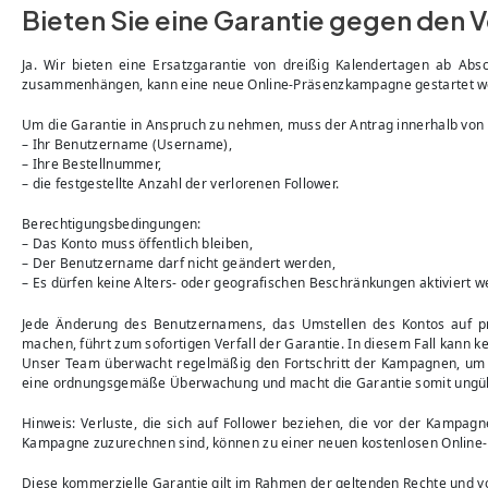
Bieten Sie eine Garantie gegen den V
Ja. Wir bieten eine Ersatzgarantie von dreißig Kalendertagen ab Abs
zusammenhängen, kann eine neue Online-Präsenzkampagne gestartet wer
Um die Garantie in Anspruch zu nehmen, muss der Antrag innerhalb von 
– Ihr Benutzername (Username),
– Ihre Bestellnummer,
– die festgestellte Anzahl der verlorenen Follower.
Berechtigungsbedingungen:
– Das Konto muss öffentlich bleiben,
– Der Benutzername darf nicht geändert werden,
– Es dürfen keine Alters- oder geografischen Beschränkungen aktiviert w
Jede Änderung des Benutzernamens, das Umstellen des Kontos auf priv
machen, führt zum sofortigen Verfall der Garantie. In diesem Fall kann 
Unser Team überwacht regelmäßig den Fortschritt der Kampagnen, um ei
eine ordnungsgemäße Überwachung und macht die Garantie somit ungül
Hinweis: Verluste, die sich auf Follower beziehen, die vor der Kampag
Kampagne zuzurechnen sind, können zu einer neuen kostenlosen Online-
Diese kommerzielle Garantie gilt im Rahmen der geltenden Rechte und v